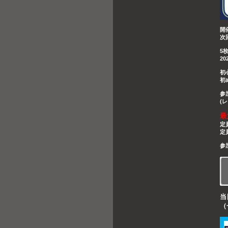
開
次
5
2
初
初
参
(
最
定
定
参
当
（