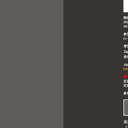
開
20
18
参
(
早
J
全
J
ht
最
定
定
参
当
（