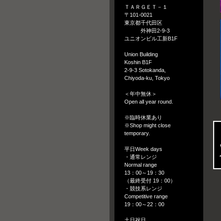
ＴＡＲＧＥＴ－１
〒101-0021
東京都千代田区
外神田2-9-3
ユニオンビル工新B1F
Union Building
Koshin B1F
2-9-3 Sotokanda,
Chiyoda-ku, Tokyo
＜年中無休＞
Open all year round.
※臨時休業あり
※Shop might close
temporary.
平日Week days
・通常レンジ
Normal range
13：00～19：30
（最終受付 19：00）
・競技系レンジ
Competitive range
19：00～22：00
土日祝日