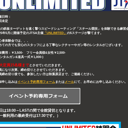
催日時：
回未定
枚の鉄板ターゲットを速く撃つスピードシューティング「スチール競技」を体験できる練習
025年5月に開催予定の
JTSA主催
「UNLIMITED」
の5ステージが撃てます。
心者体験会では、、、
めての方でも安心のスタッフによる丁寧なレクチャーやガン等のレンタルがございます。
加費用：￥3,500- フリー会員様&女性￥2,500-
レンタルガン&道具一式￥1,000-)
大定員15名様まで
とさせていただきます。
員になり次第、締め切りとさせていただきます。
員締め切り後でも、参加したい方は秋葉原店まで、ご連絡ください。
加申し込みは
イベント予約専用フォーム
または
メール
にて、お早めにお申し込みください。
日は18:00～LASTの間で全館貸切となります。
一般利用の最終受付は17:30です。）