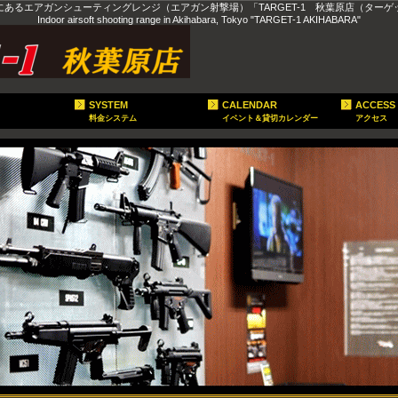
にあるエアガンシューティングレンジ（エアガン射撃場）「TARGET-1 秋葉原店（ターゲ
Indoor airsoft shooting range in Akihabara, Tokyo "TARGET-1 AKIHABARA"
SYSTEM
CALENDAR
ACCESS
料金システム
イベント＆貸切カレンダー
アクセス