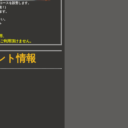
のコースを設営します。
！)
ます。
さい。
-
用、
ご利用頂けません。
ント情報