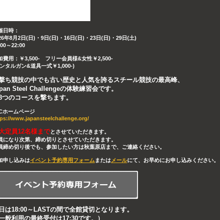
催日時：
26年8月2日(日)・9日(日)・16日(日)・23日(日)・29日(土)
:00～22:00
加費用：￥3,500- フリー会員様&女性￥2,500-
レンタルガン&道具一式￥1,000-)
撃ち競技の中でも古い歴史と人気を誇るスチール競技の最高峰、
apan Steel Challengeの体験練習会です。
8つのコースを撃ちます。
SCホームページ
tps://www.japansteelchallenge.org/
大定員12名様まで
とさせていただきます。
員になり次第、締め切りとさせていただきます。
員締め切り後でも、参加したい方は秋葉原店まで、ご連絡ください。
加申し込みは
イベント予約専用フォーム
または
メール
にて、お早めにお申し込みください。
日は18:00～LASTの間で全館貸切となります。
一般利用の最終受付は17:30です。）