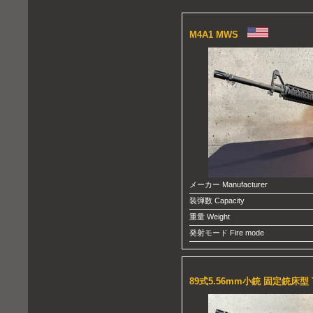
M4A1 MWS
メーカー Manufacturer
装弾数 Capacity
重量 Weight
発射モード Fire mode
89式5.56mm小銃 固定銃床型 T