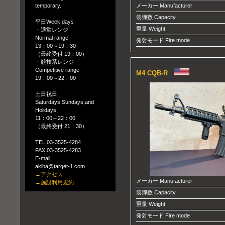
temporary.
メーカー Manufacturer
装弾数 Capacity
平日Week days
重量 Weight
・通常レンジ
Normal range
発射モード Fire mode
13：00～19：30
（最終受付 19：00）
・競技系レンジ
Competitive range
M4 CQB-R
19：00～22：00
土日祝日
Saturdays,Sundays,and
Holidays
11：00～22：00
（最終受付 21：30）
TEL.03-3525-4284
FAX.03-3525-4283
E-mail.
akiba@target-1.com
→アクセス
メーカー Manufacturer
→施設利用規約
装弾数 Capacity
重量 Weight
発射モード Fire mode