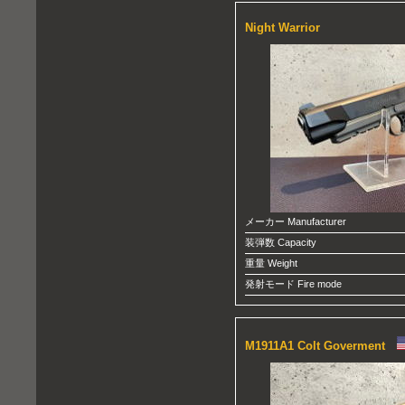
Night Warrior
メーカー Manufacturer
装弾数 Capacity
重量 Weight
発射モード Fire mode
M1911A1 Colt
Goverment