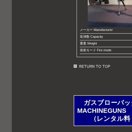
メーカー Manufacturer
装弾数 Capacity
重量 Weight
発射モード Fire mode
ガスブローバック 
MACHINEGUN
S
（レンタル料：1時