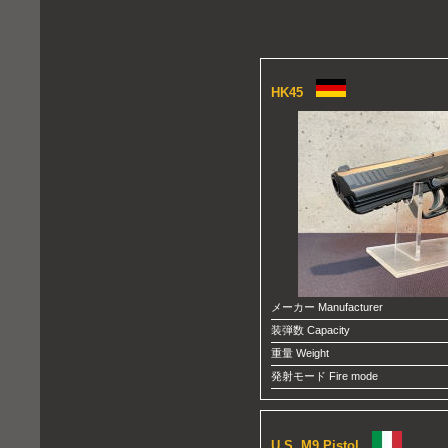
HK45
メーカー Manufacturer
装弾数 Capacity
重量 Weight
発射モード Fire mode
U.S. M9 Pistol