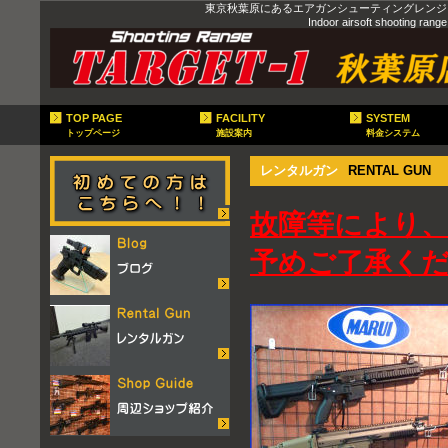
東京秋葉原にあるエアガンシューティングレンジ（
Indoor airsoft shooting ra
TOP PAGE
FACILITY
SYSTEM
トップページ
施設案内
料金システム
レンタルガン
RENTAL GUN
故障等により
予めご了承く