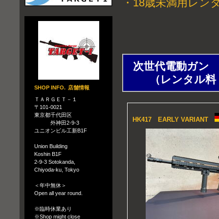
・
18歳未満用レンタルガン 
次世代電動ガン EL
（レンタル料：１
SHOP INFO.
店舗情報
ＴＡＲＧＥＴ－１
〒101-0021
東京都千代田区
HK417 EARLY VARIANT
外神田2-9-3
ユニオンビル工新B1F
Union Building
Koshin B1F
2-9-3 Sotokanda,
Chiyoda-ku, Tokyo
＜年中無休＞
Open all year round.
※臨時休業あり
※Shop might close