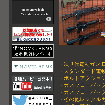
・
次世代電動ガン Elect
・
スタンダード電動ガン A
・
ボルトアクションライフル
・
ガスブローバックマシン
・
ガスブローバックハンド
・
その他レンタルガン 